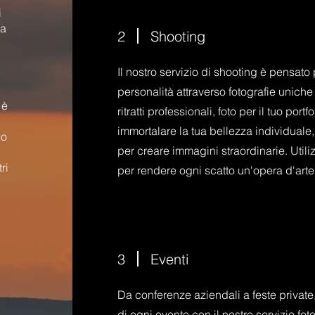
i
na
2
Shooting
Il nostro servizio di shooting è pensato p
i
personalità attraverso fotografie uniche
 è
ritratti professionali, foto per il tuo po
immortalare la tua bellezza individuale, 
no
per creare immagini straordinarie. Util
ri
per rendere ogni scatto un'opera d'arte
3
Eventi
Da conferenze aziendali a feste private,
di ogni evento con il nostro servizio foto